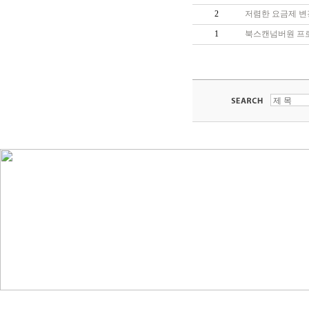
2
저렴한 요금제 변
1
북스캔넘버원 프로