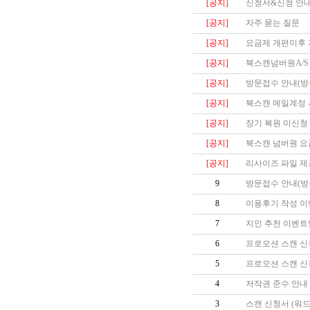
[공지]
신청서&신청 안내
[공지]
자주 묻는 질문
[공지]
요금제 개편이후 
[공지]
북스캔넘버원A/S
[공지]
방문접수 안내(방
[공지]
북스캔 메일계정 
[공지]
장기 복원 미신청 
[공지]
북스캔 넘버원 요
[공지]
리사이즈 파일 제
9
방문접수 안내(방
8
이용후기 작성 이벤
7
지인 추천 이벤트입
6
프로모션 스캔 신
5
프로모션 스캔 신
4
저작권 준수 안내
3
스캔 신청서 (워드