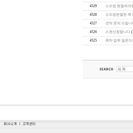
4529
스프링 분철되어있
4528
스프링분철된 책
4527
견적 문의 드립니
4526
스캔신청합니다
(
4525
목차 입력 질문