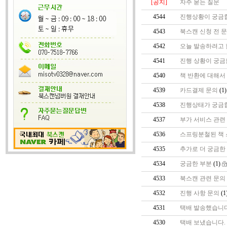
[공지]
자주 묻는 질문
4544
진행상황이 궁금
4543
북스캔 신청 전 
4542
오늘 발송하려고 
4541
진행 상황이 궁금
4540
책 반환에 대해서
4539
카드결제 문의
(1
4538
진행상태가 궁금
4537
부가 서비스 관련
4536
스프링분철된 책 
4535
추가로 더 궁금한
4534
궁금한 부분
(1)
4533
북스캔 관련 문의
4532
진행 사항 문의
(1
4531
택배 발송했습니다
4530
택배 보냈습니다.